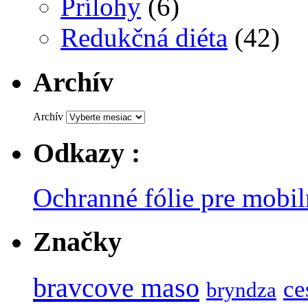
Prílohy
(6)
Redukčná diéta
(42)
Archív
Archív
Odkazy :
Ochranné fólie pre mobil
Značky
bravcove maso
ce
bryndza