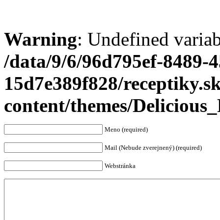
Warning
: Undefined varia
/data/9/6/96d795ef-8489-
15d7e389f828/receptiky.s
content/themes/Deliciou
Meno (required)
Mail (Nebude zverejnený) (required)
Webstránka