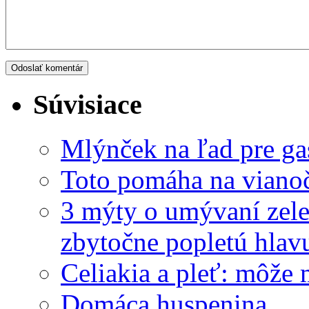
Súvisiace
Mlýnček na ľad pre ga
Toto pomáha na vianoč
3 mýty o umývaní zele
zbytočne popletú hlav
Celiakia a pleť: môže
Domáca huspenina