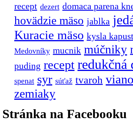
recept
domaca parena kn
dezert
jed
hovädzie mäso
jablka
Kuracie mäso
kysla kapus
múčniky
mucnik
Medovníky
redukčná 
recept
puding
syr
viano
tvaroh
spenat
súťaž
zemiaky
Stránka na Facebooku