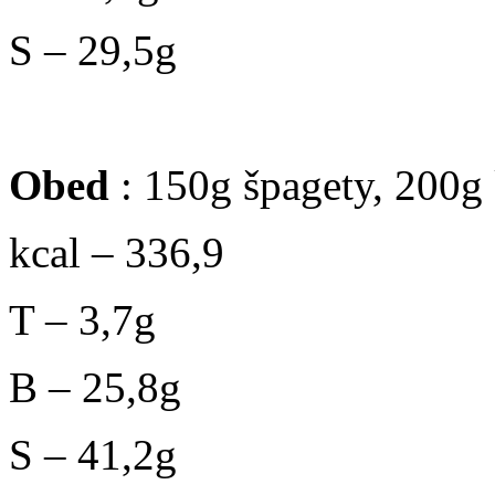
S – 29,5g
Obed
: 150g špagety, 200g 
kcal – 336,9
T – 3,7g
B – 25,8g
S – 41,2g