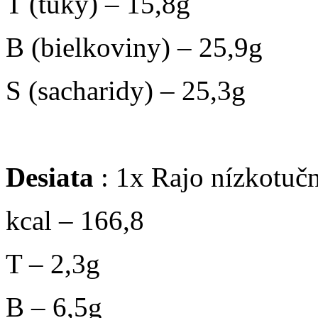
T (tuky) – 15,8g
B (bielkoviny) – 25,9g
S (sacharidy) – 25,3g
Desiata
: 1x Rajo nízkotučn
kcal – 166,8
T – 2,3g
B – 6,5g