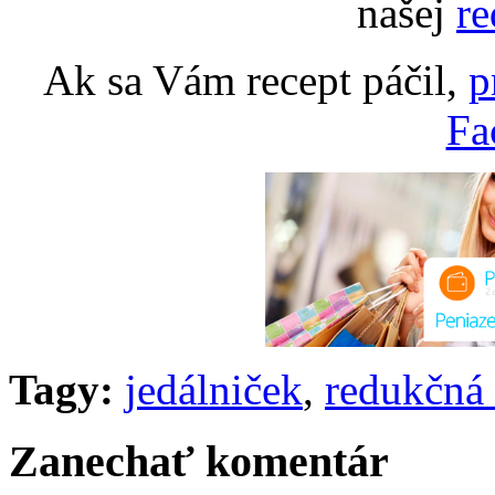
našej
re
Ak sa Vám recept páčil,
p
Fa
Tagy:
jedálniček
,
redukčná 
Zanechať komentár