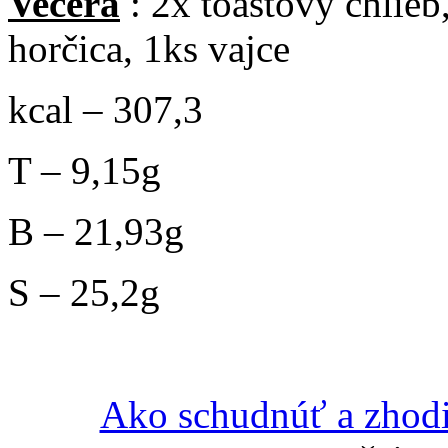
Večera
: 2x toastový chlieb
horčica, 1ks vajce
kcal – 307,3
T – 9,15g
B – 21,93g
S – 25,2g
Ako schudnúť a zhodi