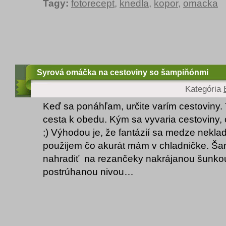
Tagy:
fotorecept
,
knedla
,
kopor
,
omacka
Syrová omáčka na cestoviny so šampiňónmi
Kategória
Keď sa ponáhľam, určite varím cestoviny. 
cesta k obedu. Kým sa vyvaria cestoviny,
;) Výhodou je, že fantázií sa medze nekla
použijem čo akurát mám v chladničke. Š
nahradiť na rezančeky nakrájanou šunkou
postrúhanou nivou…