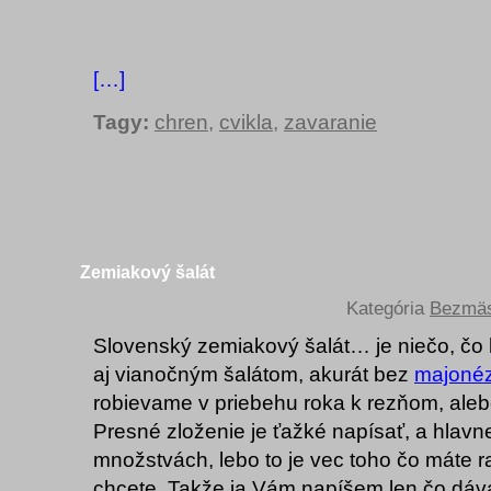
[…]
Tagy:
chren
,
cvikla
,
zavaranie
Zemiakový šalát
Kategória
Bezmäs
Slovenský zemiakový šalát… je niečo, čo 
aj vianočným šalátom, akurát bez
majoné
robievame v priebehu roka k rezňom, aleb
Presné zloženie je ťažké napísať, a hlavn
množstvách, lebo to je vec toho čo máte ra
chcete. Takže ja Vám napíšem len čo dá