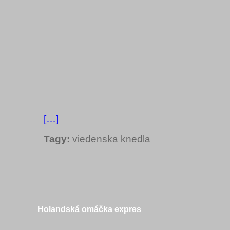
[…]
Tagy:
viedenska knedla
Holandská omáčka expres