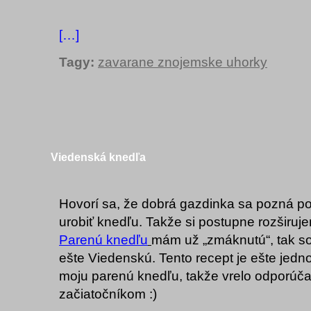
[…]
Tagy:
zavarane znojemske uhorky
Viedenská knedľa
Hovorí sa, že dobrá gazdinka sa pozná po
urobiť knedľu. Takže si postupne rozširuje
Parenú knedľu
mám už „zmáknutú“, tak so
ešte Viedenskú. Tento recept je ešte jed
moju parenú knedľu, takže vrelo odporúč
začiatočníkom :)