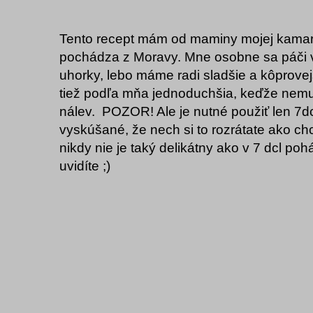
Tento recept mám od maminy mojej kamará
pochádza z Moravy. Mne osobne sa páči v
uhorky, lebo máme radi sladšie a kôprovejš
tiež podľa mňa jednoduchšia, keďže nemus
nálev. POZOR! Ale je nutné použiť len 7
vyskúšané, že nech si to rozrátate ako ch
nikdy nie je taký delikátny ako v 7 dcl po
uvidíte ;)