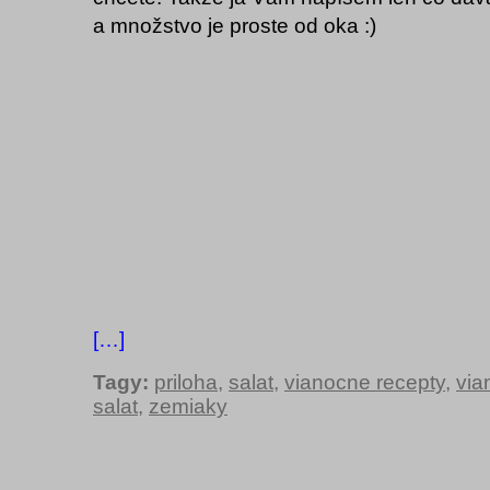
a množstvo je proste od oka :)
[…]
Tagy:
priloha
,
salat
,
vianocne recepty
,
via
salat
,
zemiaky