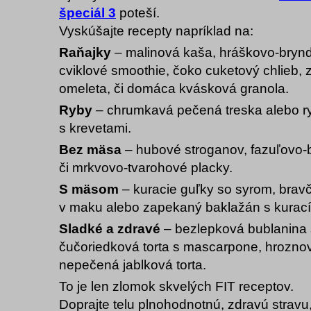
špeciál 3
poteší.
Vyskúšajte recepty napríklad na:
Raňajky
– malinová kaša, hráškovo-brynd
cviklové smoothie, čoko cuketový chlieb,
omeleta, či domáca kvásková granola.
Ryby
– chrumkavá pečená treska alebo r
s krevetami.
Bez mäsa
– hubové stroganov, fazuľovo-b
či mrkvovo-tvarohové placky.
S mäsom
– kuracie guľky so syrom, bra
v maku alebo zapekaný baklažán s kura
Sladké a zdravé
– bezlepková bublanina 
čučoriedková torta s mascarpone, hroznov
nepečená jablková torta.
To je len zlomok skvelých FIT receptov.
Doprajte telu plnohodnotnú, zdravú stravu