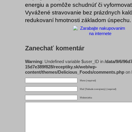
energiu a pomôže schudnúť či vyformovať
Vyvážené stravovanie bez prázdnych kalóri
redukovaní hmotnosti základom úspechu.
Zanechať komentár
Warning
: Undefined variable $user_ID in
/data/9/6/96d
15d7e389f828/receptiky.sk/web/wp-
content/themes/Delicious_Foods/comments.php
on 
Meno (required)
Mail (Nebude zverejnený) (required)
Webstránka