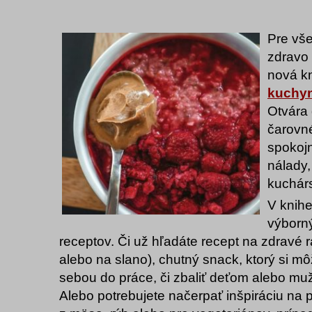
Pre vše
zdravo 
nová k
kuchyn
Otvára
čarovné
spokojn
nálady,
kuchár
V knihe
výborn
receptov. Či už hľadáte recept na zdravé 
alebo na slano), chutný snack, ktorý si mô
sebou do práce, či zbaliť deťom alebo muž
Alebo potrebujete načerpať inšpiráciu na