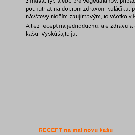
z mäsa, rýb alebo pre vegetariánov, prípa
pochutnať na dobrom zdravom koláčiku, po
návštevy niečím zaujímavým, to všetko v k
A tiež recept na jednoduchú, ale zdravú a
kašu. Vyskúšajte ju.
RECEPT na malinovú kašu