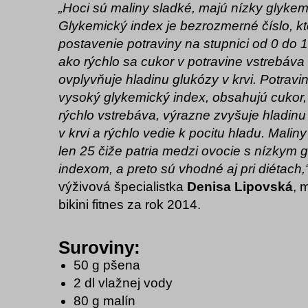
„Hoci sú maliny sladké, majú nízky glykem
Glykemický index je bezrozmerné číslo, kt
postavenie potraviny na stupnici od 0 do 
ako rýchlo sa cukor v potravine vstrebáva
ovplyvňuje hladinu glukózy v krvi. Potravi
vysoký glykemický index, obsahujú cukor, k
rýchlo vstrebáva, výrazne zvyšuje hladinu
v krvi a rýchlo vedie k pocitu hladu. Malin
len 25 čiže patria medzi ovocie s nízkym
indexom, a preto sú vhodné aj pri diétach,
výživová špecialistka
Denisa Lipovská
, 
bikini fitnes za rok 2014.
Suroviny:
50 g pšena
2 dl vlažnej vody
80 g malín