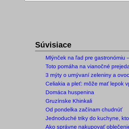
Súvisiace
Mlýnček na ľad pre gastronómiu – 
vybrať?
Toto pomáha na vianočné prejed
3 mýty o umývaní zeleniny a ovoci
vám zbytočne popletú hlavu
Celiakia a pleť: môže mať lepok v
akné?
Domáca huspenina
Gruzínske Khinkali
Od pondelka začínam chudnúť
Jednoduché triky do kuchyne, kto
mali rozhodne poznať
Ako správne nakupovať oblečenie