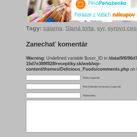
Tagy:
salama
,
Slaná torta
,
syr
,
syrovo ce
Zanechať komentár
Warning
: Undefined variable $user_ID in
/data/9/6/96d
15d7e389f828/receptiky.sk/web/wp-
content/themes/Delicious_Foods/comments.php
on 
Meno (required)
Mail (Nebude zverejnený) (required)
Webstránka