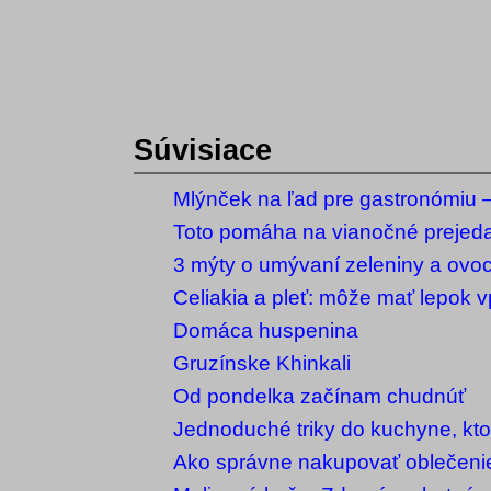
Súvisiace
Mlýnček na ľad pre gastronómiu – 
vybrať?
Toto pomáha na vianočné prejed
3 mýty o umývaní zeleniny a ovoci
vám zbytočne popletú hlavu
Celiakia a pleť: môže mať lepok v
akné?
Domáca huspenina
Gruzínske Khinkali
Od pondelka začínam chudnúť
Jednoduché triky do kuchyne, kto
mali rozhodne poznať
Ako správne nakupovať oblečenie