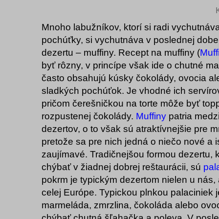
Mnoho labužníkov, ktorí si radi vychutnáv
pochúťky, si vychutnáva v poslednej dobe
dezertu – muffiny. Recept na muffiny (
Muff
byť rôzny, v princípe však ide o chutné ma
často obsahujú kúsky čokolády, ovocia al
sladkých pochúťok. Je vhodné ich servíro
pričom čerešničkou na torte môže byť top
rozpustenej čokolády.
Muffiny
patria medz
dezertov, o to však sú atraktívnejšie pre 
pretože sa pre nich jedná o niečo nové a
zaujímavé. Tradičnejšou formou dezertu, 
chýbať v žiadnej dobrej reštaurácii, sú
pal
pokrm je typickým dezertom nielen u nás, 
celej Európe. Typickou plnkou palaciniek 
marmeláda, zmrzlina, čokoláda alebo ovo
chýbať chutná šľahačka a poleva. V posl