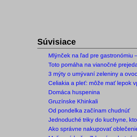
Súvisiace
Mlýnček na ľad pre gastronómiu – 
vybrať?
Toto pomáha na vianočné prejed
3 mýty o umývaní zeleniny a ovoci
vám zbytočne popletú hlavu
Celiakia a pleť: môže mať lepok v
akné?
Domáca huspenina
Gruzínske Khinkali
Od pondelka začínam chudnúť
Jednoduché triky do kuchyne, kto
mali rozhodne poznať
Ako správne nakupovať oblečenie