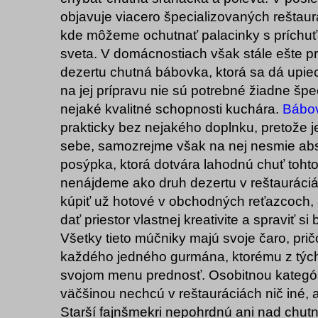
objavuje viacero špecializovaných reštaurá
kde môžeme ochutnať palacinky s príchu
sveta. V domácnostiach však stále ešte p
dezertu chutná bábovka, ktorá sa dá upiec
na jej prípravu nie sú potrebné žiadne špe
nejaké kvalitné schopnosti kuchára.
Bábo
prakticky bez nejakého doplnku, pretože 
sebe, samozrejme však na nej nesmie ab
posýpka, ktorá dotvára lahodnú chuť toht
nenájdeme ako druh dezertu v reštauráciá
kúpiť už hotové v obchodných reťazcoch
dať priestor vlastnej kreativite a spraviť 
Všetky tieto múčniky majú svoje čaro, pri
každého jedného gurmána, ktorému z tých
svojom menu prednosť. Osobitnou kategório
väčšinou nechcú v reštauráciách nič iné, 
Starší fajnšmekri nepohrdnú ani nad chutn