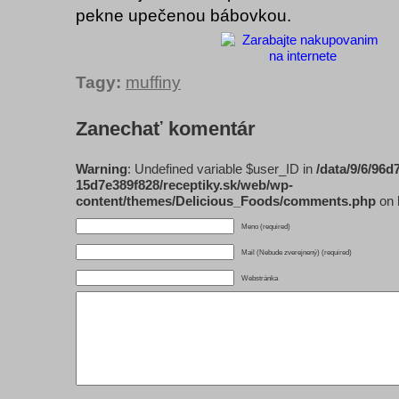
pekne upečenou bábovkou.
Tagy:
muffiny
Zanechať komentár
Warning
: Undefined variable $user_ID in
/data/9/6/96d
15d7e389f828/receptiky.sk/web/wp-
content/themes/Delicious_Foods/comments.php
on 
Meno (required)
Mail (Nebude zverejnený) (required)
Webstránka