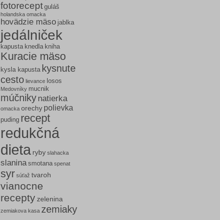
fotorecept
guláš
holandska omacka
hovädzie mäso
jablka
jedálniček
kapusta
knedla
kniha
Kuracie mäso
kysnute
kysla kapusta
cesto
losos
lievance
mucnik
Medovníky
múčniky
natierka
polievka
orechy
omacka
recept
puding
redukčná
dieta
ryby
slahacka
slanina
smotana
spenat
syr
tvaroh
súťaž
vianocne
recepty
zelenina
zemiaky
zemiakova kasa