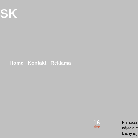
.SK
Home
Kontakt
Reklama
16
Na našej 
dec
nájdete 
kuchyne, 