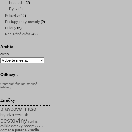
Predjedlá
(2)
Ryby
(4)
Polievky
(12)
Postupy, rady, návody
(2)
Prílohy
(6)
Redukčná diéta
(42)
Archív
Archív
Odkazy :
Ochranné fólie pre mobilné
telefóny
Značky
bravcove maso
cesnak
bryndza
cestoviny
cukina
cvikla
detský recept
dezert
domaca parena knedla