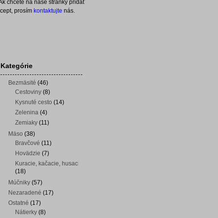
Ak chcete na naše stránky pridať
ecept, prosím
kontaktujte
nás.
Kategórie
Bezmäsité
(46)
Cestoviny
(8)
Kysnuté cesto
(14)
Zelenina
(4)
Zemiaky
(11)
Mäso
(38)
Bravčové
(11)
Hovädzie
(7)
Kuracie, kačacie, husacie
(18)
Múčniky
(57)
Nezaradené
(17)
Ostatné
(17)
Nátierky
(8)