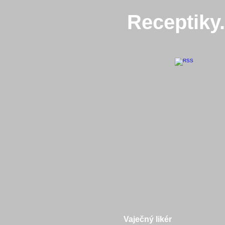
Receptiky
Vaječný likér