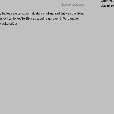
varením. 
Kategória
Ostatné
vlastný r
baileys ale teraz som dostala chuť na tradičný vajcový likér.
slovil tento keďže žĺtka sú tepelne upravené. Porovnajte,
 dokonalý ;)