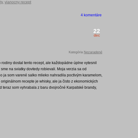
ty
,
vianocny recept
4 komentáre
22
dec
Kategória
Nezaradené
rodiny dostal tento recept, ale každopádne úplne vytesnil
 sme na sviatky dovtedy robievali. Moja verzia sa od
lebo ja som varené salko mlieko nahradila poctivým karamelom,
 v originálnom recepte je whisky, ale ja čisto z ekonomických
 teraz som vyhrabala z baru dvojročné Karpatské brandy,