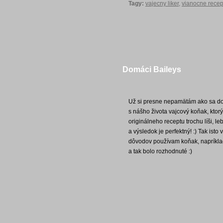
Tagy:
vajecny liker
,
vianocne recep
Domáci Baileys
Už si presne nepamätám ako sa do 
s nášho života vajcový koňak, ktorý
originálneho receptu trochu líši, 
a výsledok je perfektný! :) Tak isto
dôvodov používam koňak, napríklad
a tak bolo rozhodnuté :)