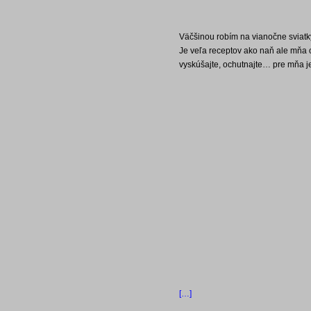
Väčšinou robím na vianočne sviatky 
Je veľa receptov ako naň ale mňa o
vyskúšajte, ochutnajte… pre mňa je
[…]