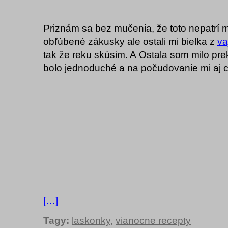
Priznám sa bez mučenia, že toto nepatrí 
obľúbené zákusky ale ostali mi bielka z
va
tak že reku skúsim. A Ostala som milo pr
bolo jednoduché a na počudovanie mi aj c
[…]
Tagy:
laskonky
,
vianocne recepty