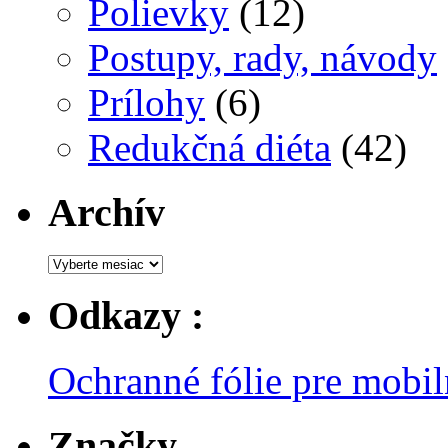
Polievky
(12)
Postupy, rady, návody
Prílohy
(6)
Redukčná diéta
(42)
Archív
Archív
Odkazy :
Ochranné fólie pre mobil
Značky