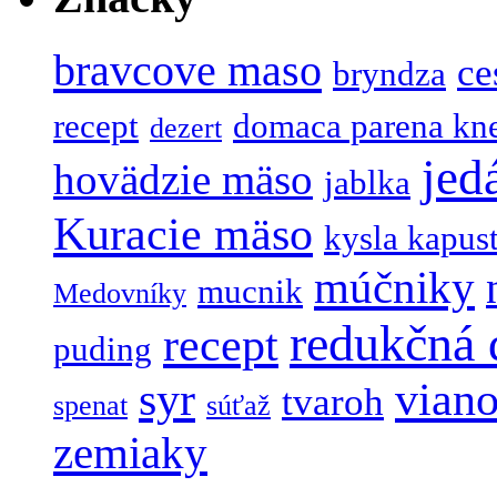
bravcove maso
ce
bryndza
recept
domaca parena kn
dezert
jed
hovädzie mäso
jablka
Kuracie mäso
kysla kapus
múčniky
mucnik
Medovníky
redukčná 
recept
puding
syr
viano
tvaroh
spenat
súťaž
zemiaky