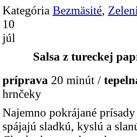
Kategória
Bezmäsité
,
Zelen
10
júl
Salsa z tureckej pap
príprava
20 minút /
tepel
hrnčeky
Najemno pokrájané prísady 
spájajú sladkú, kyslú a slan