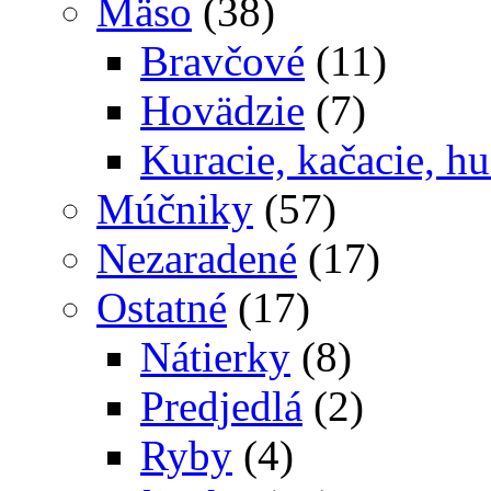
Mäso
(38)
Bravčové
(11)
Hovädzie
(7)
Kuracie, kačacie, hu
Múčniky
(57)
Nezaradené
(17)
Ostatné
(17)
Nátierky
(8)
Predjedlá
(2)
Ryby
(4)