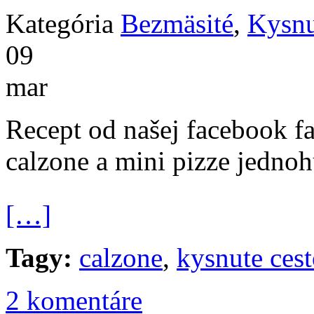
Kategória
Bezmäsité
,
Kysnu
09
mar
Recept od našej facebook f
calzone a mini pizze jedno
[…]
Tagy:
calzone
,
kysnute ces
2 komentáre