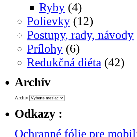
Ryby
(4)
Polievky
(12)
Postupy, rady, návody
Prílohy
(6)
Redukčná diéta
(42)
Archív
Archív
Odkazy :
Ochranné fólie pre mobil