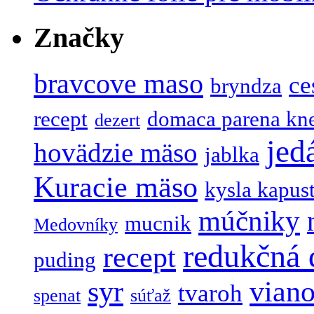
Značky
bravcove maso
ce
bryndza
recept
domaca parena kn
dezert
jed
hovädzie mäso
jablka
Kuracie mäso
kysla kapus
múčniky
mucnik
Medovníky
redukčná 
recept
puding
syr
viano
tvaroh
spenat
súťaž