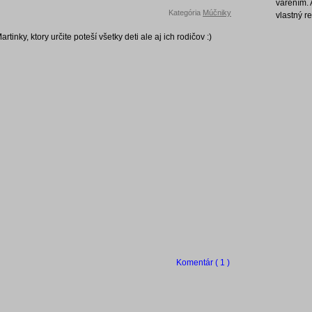
varením. 
Kategória
Múčniky
vlastný r
tinky, ktory určite poteší všetky deti ale aj ich rodičov :)
Komentár ( 1 )