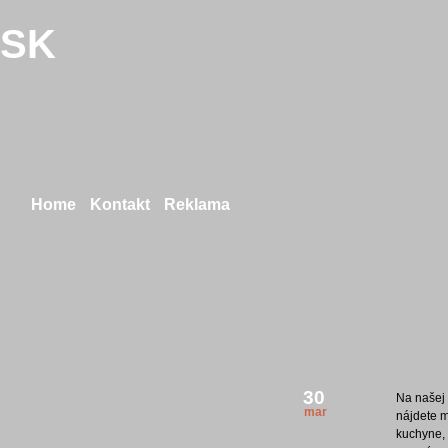
.SK
Home
Kontakt
Reklama
30
Na našej 
mar
nájdete 
kuchyne, 