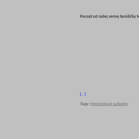
Recept od našej vernej fanúšičky Mar
[…]
Tagy:
Hrozienkové sušienky